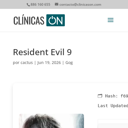
886 160 655
contacto@clinicason.com
Resident Evil 9
por
cactus
|
Jun 19, 2026
|
Gog
🗂 Hash:
f6
Last Update