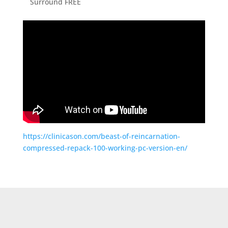
Surround FREE
https://clinicason.com/beast-of-reincarnation-
compressed-repack-100-working-pc-version-en/