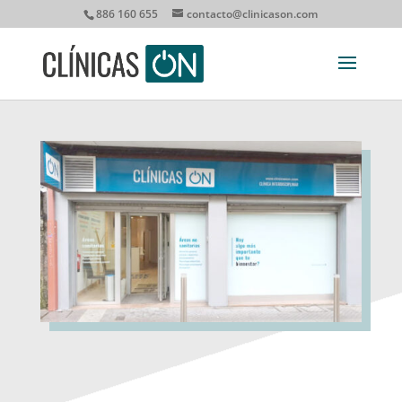
886 160 655
contacto@clinicason.com