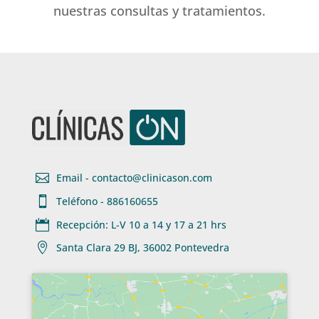
nuestras consultas y tratamientos.

Email - contacto@clinicason.com

Teléfono - 886160655

Recepción: L-V 10 a 14 y 17 a 21 hrs

Santa Clara 29 BJ, 36002 Pontevedra