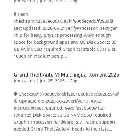
por
cactus
|
Jun 26, 2026
|
Gog
🔒 Hash
checksum:42083e63f373a3f4f800dec9ddff2930📆
Last updated: 2026-06-21VerifyProcessor: next-gen
chip for heavy physics processing RAM: enough
space for background apps and OS Disk Space: 80
GB NVMe SSD required Graphics: stable 60 FPS at
1080p on medium setup...
Grand Theft Auto VI Multilingual .torrent 2026
por
cactus
|
Jun 25, 2026
|
Gog
🛡️ Checksum: 79a809e4ebf2a918b6b9dcc0020e548f
⏰ Updated on: 2026-06-20VerifyCPU: AVX2
instruction set required RAM: fast 5600MHz+
required Disk Space: 80 GB NVMe SSD required
Graphic Processor: hardware Ray Tracing support
needed Grand Theft Auto VI heads to the state...