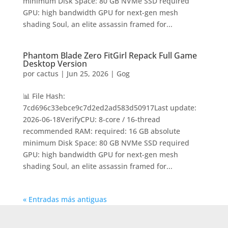
minimum Disk Space: 80 GB NVMe SSD required
GPU: high bandwidth GPU for next-gen mesh
shading Soul, an elite assassin framed for...
Phantom Blade Zero FitGirl Repack Full Game
Desktop Version
por
cactus
|
Jun 25, 2026
|
Gog
📊 File Hash:
7cd696c33ebce9c7d2ed2ad583d50917Last update:
2026-06-18VerifyCPU: 8-core / 16-thread
recommended RAM: required: 16 GB absolute
minimum Disk Space: 80 GB NVMe SSD required
GPU: high bandwidth GPU for next-gen mesh
shading Soul, an elite assassin framed for...
« Entradas más antiguas