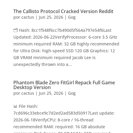
The Callisto Protocol Cracked Version Reddit
por
cactus
|
Jun 25, 2026
|
Gog
🗂 Hash: 8cc1f548f6cc7b490d5f564a797e54f6Last
Updated: 2026-06-22VerifyProcessor: 6-core 3.5 GHz
minimum required RAM: 32 GB highly recommended
for Ultra Disk: high-speed SSD 120 GB Graphics: 12
GB VRAM minimum required Jacob Lee is
unexpectedly thrown into a...
Phantom Blade Zero FitGirl Repack Full Game
Desktop Version
por
cactus
|
Jun 25, 2026
|
Gog
📊 File Hash:
7cd696c33ebce9c7d2ed2ad583d50917Last update:
2026-06-18VerifyCPU: 8-core / 16-thread
recommended RAM: required: 16 GB absolute