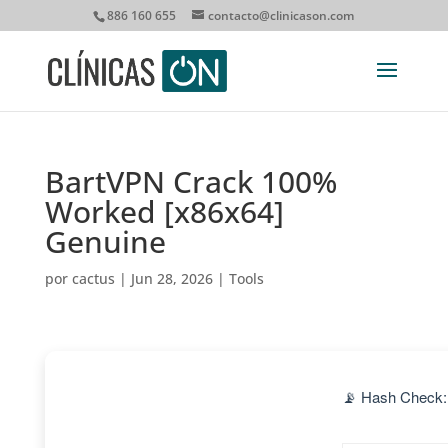
886 160 655
contacto@clinicason.com
BartVPN Crack 100%
Worked [x86x64]
Genuine
por
cactus
|
Jun 28, 2026
|
Tools
📡 Hash Check: