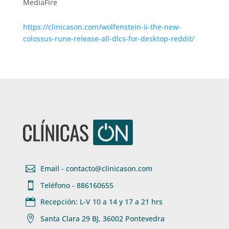
MediaFire
https://clinicason.com/wolfenstein-ii-the-new-
colossus-rune-release-all-dlcs-for-desktop-reddit/

Email - contacto@clinicason.com

Teléfono - 886160655

Recepción: L-V 10 a 14 y 17 a 21 hrs

Santa Clara 29 BJ, 36002 Pontevedra