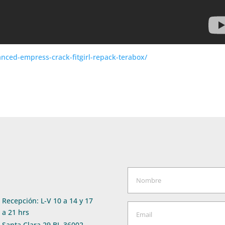
anced-empress-crack-fitgirl-repack-terabox/
Recepción: L-V 10 a 14 y 17
a 21 hrs
Santa Clara 29 BJ, 36002