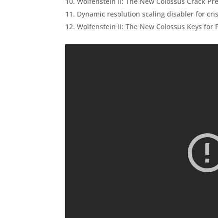
Wolfenstein II: The New Colossus Crack Pre-
Dynamic resolution scaling disabler for cr
Wolfenstein II: The New Colossus Keys for