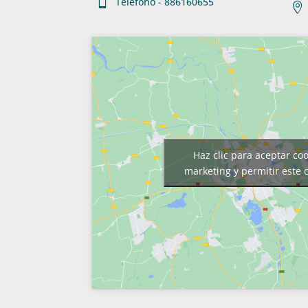

Teléfono - 886160655

Haz clic para aceptar co
marketing y permitir este 