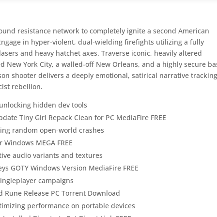
ground resistance network to completely ignite a second American
gage in hyper-violent, dual-wielding firefights utilizing a fully
asers and heavy hatchet axes. Traverse iconic, heavily altered
ed New York City, a walled-off New Orleans, and a highly secure ba
on shooter delivers a deeply emotional, satirical narrative trackin
ist rebellion.
unlocking hidden dev tools
pdate Tiny Girl Repack Clean for PC MediaFire FREE
ting random open-world crashes
 for Windows MEGA FREE
ive audio variants and textures
Keys GOTY Windows Version MediaFire FREE
 singleplayer campaigns
xed Rune Release PC Torrent Download
timizing performance on portable devices