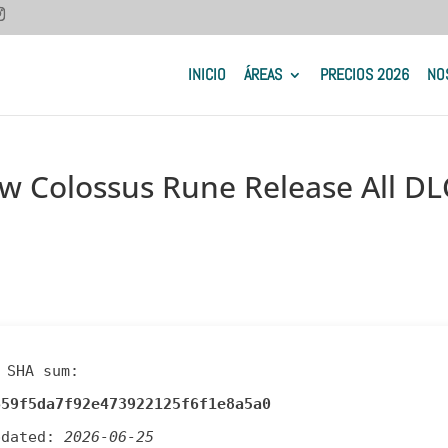
INICIO
ÁREAS
PRECIOS 2026
NO
ew Colossus Rune Release All DL
 SHA sum:
659f5da7f92e473922125f6f1e8a5a0
pdated:
2026-06-25