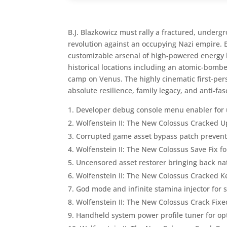
B.J. Blazkowicz must rally a fractured, under
revolution against an occupying Nazi empire. En
customizable arsenal of high-powered energy l
historical locations including an atomic-bomb
camp on Venus. The highly cinematic first-pers
absolute resilience, family legacy, and anti-fasc
Developer debug console menu enabler for 
Wolfenstein II: The New Colossus Cracked U
Corrupted game asset bypass patch preven
Wolfenstein II: The New Colossus Save Fix
Uncensored asset restorer bringing back nat
Wolfenstein II: The New Colossus Cracked 
God mode and infinite stamina injector for
Wolfenstein II: The New Colossus Crack Fi
Handheld system power profile tuner for op