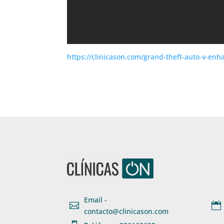
https://clinicason.com/grand-theft-auto-v-enh
Email -


contacto@clinicason.com