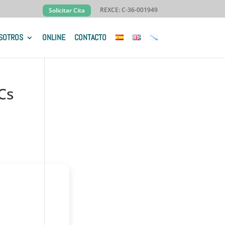
REXCE: C-36-001949
Solicitar Cita
SOTROS
ONLINE
CONTACTO
Cs