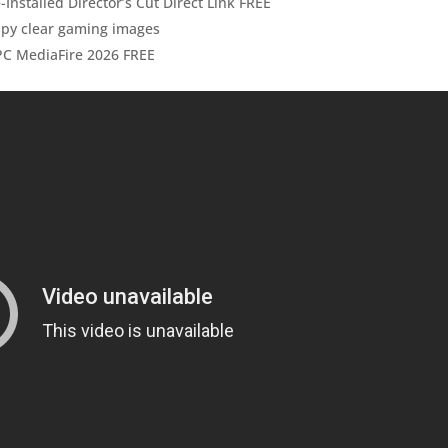
Installed Director’s Cut Direct Link FREE
ispy clear gaming images
 PC MediaFire 2026 FREE