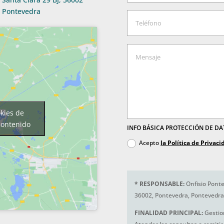
Pontevedra
okies de
contenido
INFO BÁSICA PROTECCIÓN DE D
Acepto
la Política de Privaci
*
RESPONSABLE:
Onfisio Ponte
36002, Pontevedra, Pontevedra
FINALIDAD PRINCIPAL:
Gestio