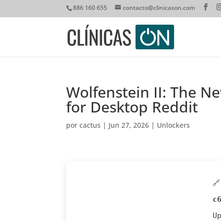
886 160 655
contacto@clinicason.com
Wolfenstein II: The N
for Desktop Reddit
por
cactus
|
Jun 27, 2026
|
Unlockers

c
U