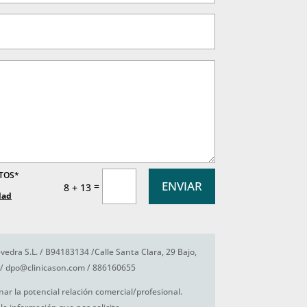
ATOS*
ENVIAR
=
8 + 13
dad
vedra S.L. / B94183134 /Calle Santa Clara, 29 Bajo,
/ dpo@clinicason.com / 886160655
nar la potencial relación comercial/profesional.