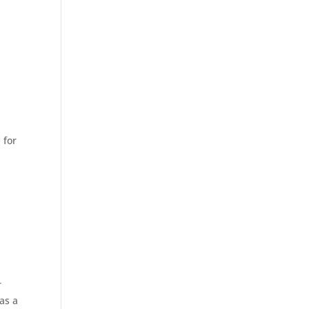
 for
r
as a