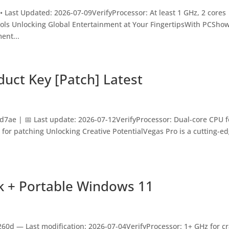
Last Updated: 2026-07-09VerifyProcessor: At least 1 GHz, 2 cores
ols Unlocking Global Entertainment at Your FingertipsWith PCSho
ent...
duct Key [Patch] Latest
ae | 📅 Last update: 2026-07-12VerifyProcessor: Dual-core CPU f
B for patching Unlocking Creative PotentialVegas Pro is a cutting-e
k + Portable Windows 11
0d — Last modification: 2026-07-04VerifyProcessor: 1+ GHz for c