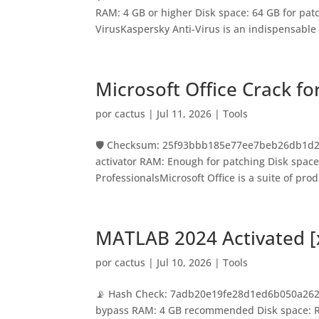
RAM: 4 GB or higher Disk space: 64 GB for pat
VirusKaspersky Anti-Virus is an indispensable t
Microsoft Office Crack 
por
cactus
|
Jul 11, 2026
|
Tools
🛡️ Checksum: 25f93bbb185e77ee7beb26db1d21
activator RAM: Enough for patching Disk space
ProfessionalsMicrosoft Office is a suite of produ
MATLAB 2024 Activated [x
por
cactus
|
Jul 10, 2026
|
Tools
📡 Hash Check: 7adb20e19fe28d1ed6b050a26298
bypass RAM: 4 GB recommended Disk space: R