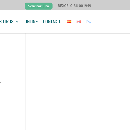
REXCE: C-36-001949
Solicitar Cita
SOTROS
ONLINE
CONTACTO
w