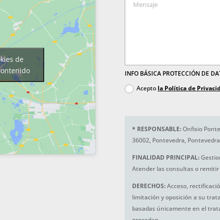
okies de
contenido
INFO BÁSICA PROTECCIÓN DE D
Acepto
la Política de Privaci
*
RESPONSABLE:
Onfisio Ponte
36002, Pontevedra, Pontevedra
FINALIDAD PRINCIPAL:
Gestio
Atender las consultas o remitir 
DERECHOS:
Acceso, rectificaci
limitación y oposición a su tra
basadas únicamente en el trat
procedan.