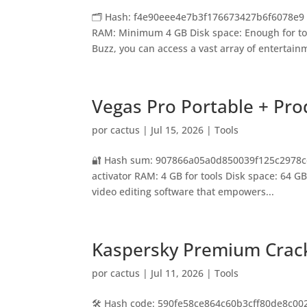
🗂 Hash: f4e90eee4e7b3f176673427b6f6078e9 • 
RAM: Minimum 4 GB Disk space: Enough for to
Buzz, you can access a vast array of entertainm
Vegas Pro Portable + Pro
por
cactus
|
Jul 15, 2026
|
Tools
🔐 Hash sum: 907866a05a0d850039f125c2978cd7
activator RAM: 4 GB for tools Disk space: 64 G
video editing software that empowers...
Kaspersky Premium Crac
por
cactus
|
Jul 11, 2026
|
Tools
🛠 Hash code: 590fe58ce864c60b3cff80de8c0026