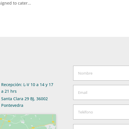
ned to cater...
Recepción: L-V 10 a 14 y 17
a 21 hrs
Santa Clara 29 BJ, 36002
Pontevedra