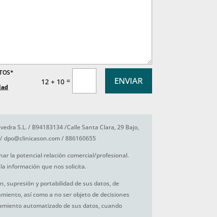
ATOS*
ENVIAR
=
12 + 10
dad
vedra S.L. / B94183134 /Calle Santa Clara, 29 Bajo,
/ dpo@clinicason.com / 886160655
nar la potencial relación comercial/profesional.
la información que nos solicita.
ón, supresión y portabilidad de sus datos, de
tamiento, así como a no ser objeto de decisiones
amiento automatizado de sus datos, cuando