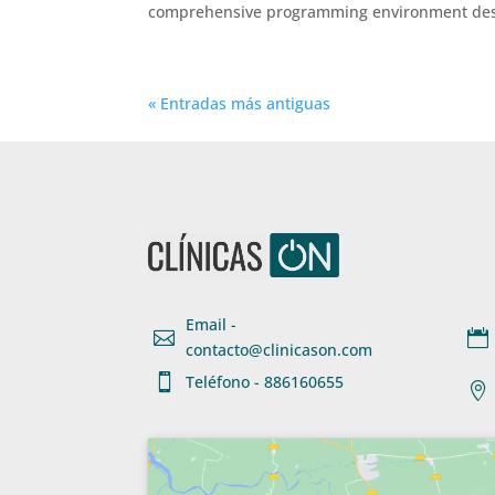
comprehensive programming environment desig
« Entradas más antiguas
Email -


contacto@clinicason.com

Teléfono - 886160655
