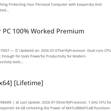
ching Protecting Your Personal Computer with Kaspersky Anti-
ool...
for PC 100% Worked Premium
f057 — ⏰ Updated on: 2026-07-07VerifyProcessor: Dual-core CPU
: Enough for tools Powerful Productivity for Modern
ctivity tools...
64] [Lifetime]
d4fe | 📅 Last Update: 2026-07-05VerifyProcessor: 1 GHz CPU fo
equired: 64 GB Unlocking the Power of MATLABMATLAB functions 