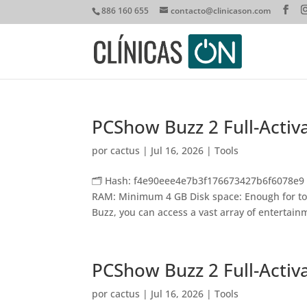
886 160 655
contacto@clinicason.com
PCShow Buzz 2 Full-Activa
por
cactus
|
Jul 16, 2026
|
Tools
🗂 Hash: f4e90eee4e7b3f176673427b6f6078e9 • 
RAM: Minimum 4 GB Disk space: Enough for to
Buzz, you can access a vast array of entertainm
PCShow Buzz 2 Full-Activa
por
cactus
|
Jul 16, 2026
|
Tools