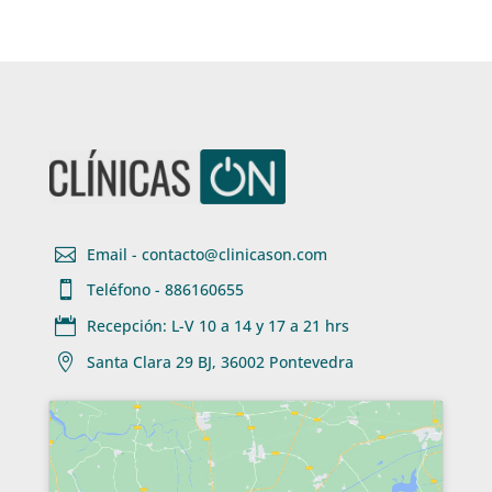

Email - contacto@clinicason.com

Teléfono - 886160655

Recepción: L-V 10 a 14 y 17 a 21 hrs

Santa Clara 29 BJ, 36002 Pontevedra