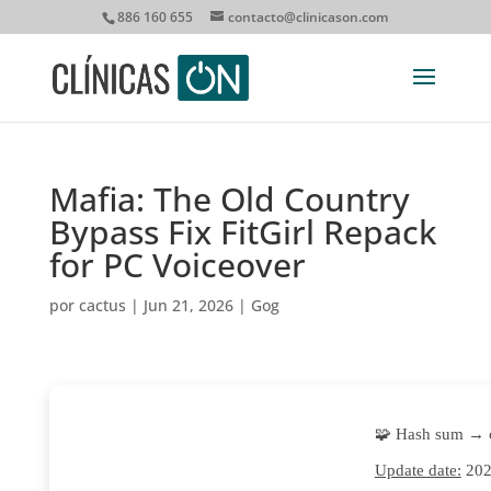
886 160 655
contacto@clinicason.com
Mafia: The Old Country
Bypass Fix FitGirl Repack
for PC Voiceover
por
cactus
|
Jun 21, 2026
|
Gog
🧩 Hash sum → 
Update date:
202