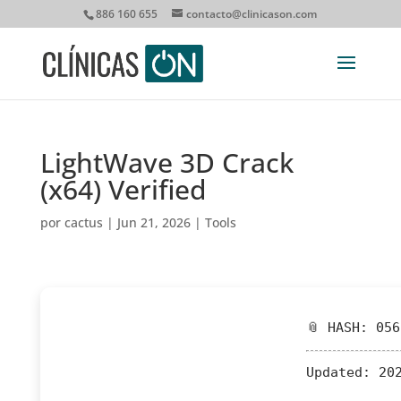
886 160 655
contacto@clinicason.com
LightWave 3D Crack
(x64) Verified
por
cactus
|
Jun 21, 2026
|
Tools
📎 HASH: 05
Updated:
202