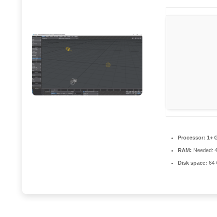
Processor:
1+ G
RAM:
Needed: 
Disk space:
64 