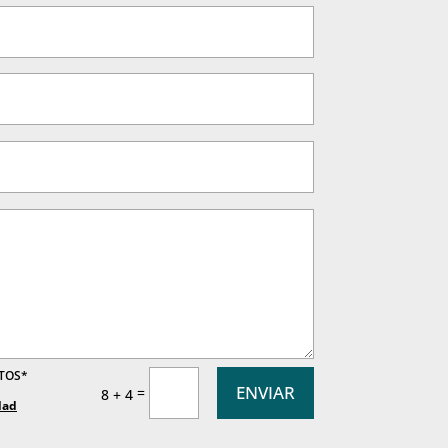
ATOS*
ENVIAR
=
8 + 4
dad