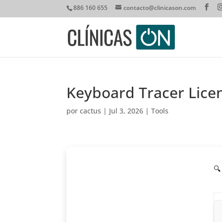
886 160 655
contacto@clinicason.com
Keyboard Tracer Lice
por
cactus
|
Jul 3, 2026
|
Tools
🔍