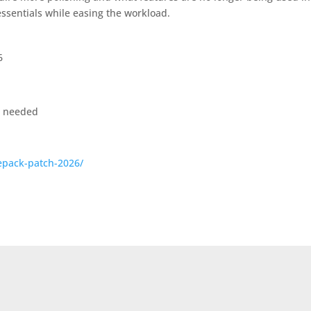
essentials while easing the workload.
6
on needed
repack-patch-2026/