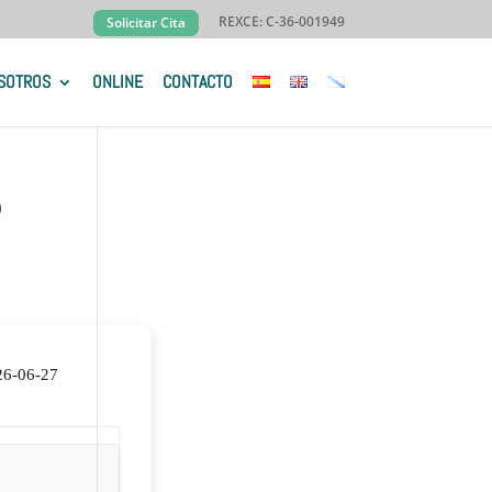
REXCE: C-36-001949
Solicitar Cita
SOTROS
ONLINE
CONTACTO
p
26-06-27