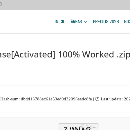
INICIO
ÁREAS
PRECIOS 2026
NO
nse[Activated] 100% Worked .zi
 Hash-sum: dbdd13788ac61e53ed0d32096aedc8fa | 🕓 Last update: 20