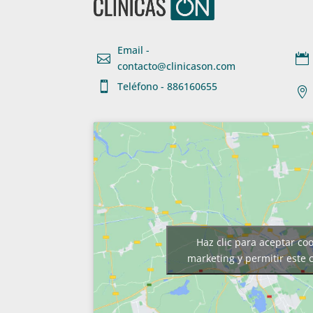
Email -


contacto@clinicason.com

Teléfono - 886160655

Haz clic para aceptar co
marketing y permitir este 