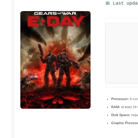
📅 Last upd
Processor:
6-co
RAM:
at least 16
Disk Space:
requi
Graphic Process