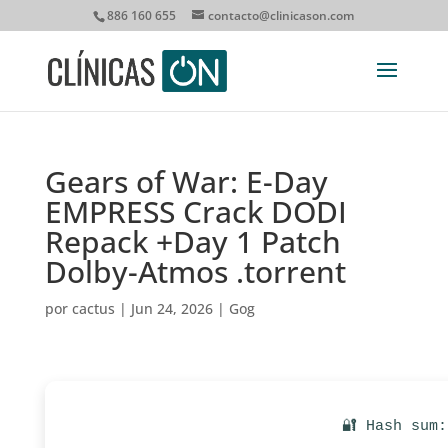
886 160 655
contacto@clinicason.com
Gears of War: E-Day
EMPRESS Crack DODI
Repack +Day 1 Patch
Dolby-Atmos .torrent
por
cactus
|
Jun 24, 2026
|
Gog
🔐 Hash sum