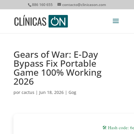
886 160 655
contacto@clinicason.com
Gears of War: E-Day
Bypass Fix Portable
Game 100% Working
2026
por
cactus
|
Jun 18, 2026
|
Gog
🛠 Hash code: 