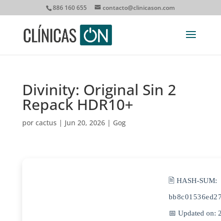
886 160 655
contacto@clinicason.com
Divinity: Original Sin 2
Repack HDR10+
por
cactus
|
Jun 20, 2026
|
Gog
🖹 HASH-SUM:
bb8c01536ed27
📅 Updated on: 