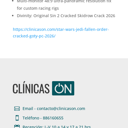
Multi-monitor 48:9 ultra-panoramic resolution fix
for custom racing rigs
Divinity: Original Sin 2 Cracked Skidrow Crack 2026
https://clinicason.com/star-wars-jedi-fallen-order-
cracked-goty-pc-2026/

Email - contacto@clinicason.com

Teléfono - 886160655

Recepción: L-V 10 a 14 y 17 a 21 hrs