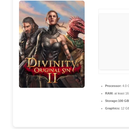
Processor:
4.0
RAM:
at least 1
Storage:
100 GB
Graphics:
12 G