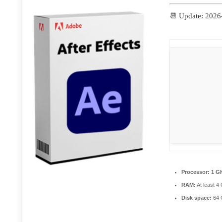
📆 Update: 2026
Processor:
1 GH
RAM:
At least 4
Disk space:
64 