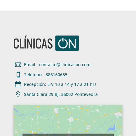

Email - contacto@clinicason.com

Teléfono - 886160655

Recepción: L-V 10 a 14 y 17 a 21 hrs

Santa Clara 29 BJ, 36002 Pontevedra