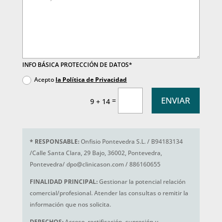
INFO BÁSICA PROTECCIÓN DE DATOS*
Acepto
la Política de Privacidad
ENVIAR
=
9 + 14
*
RESPONSABLE:
Onfisio Pontevedra S.L. / B94183134
/Calle Santa Clara, 29 Bajo, 36002, Pontevedra,
Pontevedra/ dpo@clinicason.com / 886160655
FINALIDAD PRINCIPAL:
Gestionar la potencial relación
comercial/profesional. Atender las consultas o remitir la
información que nos solicita.
DERECHOS:
Acceso, rectificación, supresión y