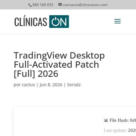
886 160 655
contacto@clinicason.com
TradingView Desktop
Full-Activated Patch
[Full] 2026
por
cactus
|
Jun 8, 2026
|
Serialz
📊 File Hash: 0
Last update:
202