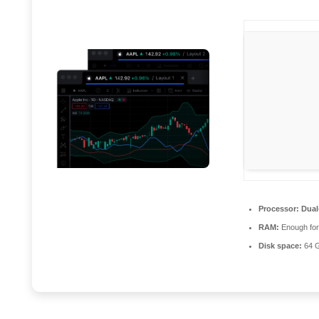
Processor:
Dual-
RAM:
Enough for
Disk space:
64 G