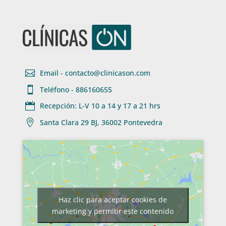

Email - contacto@clinicason.com

Teléfono - 886160655

Recepción: L-V 10 a 14 y 17 a 21 hrs

Santa Clara 29 BJ, 36002 Pontevedra
Haz clic para aceptar cookies de
marketing y permitir este contenido