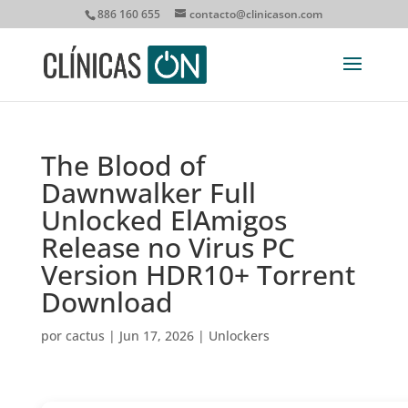
886 160 655
contacto@clinicason.com
The Blood of
Dawnwalker Full
Unlocked ElAmigos
Release no Virus PC
Version HDR10+ Torrent
Download
por
cactus
|
Jun 17, 2026
|
Unlockers