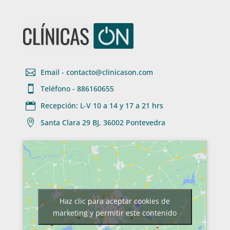

Email - contacto@clinicason.com

Teléfono - 886160655

Recepción: L-V 10 a 14 y 17 a 21 hrs

Santa Clara 29 BJ, 36002 Pontevedra
Haz clic para aceptar cookies de
marketing y permitir este contenido