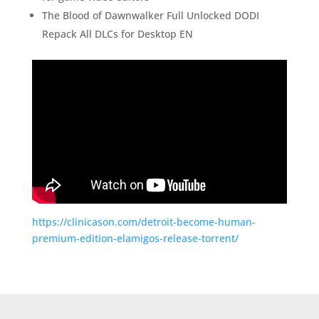
The Blood of Dawnwalker Full Unlocked DODI
Repack All DLCs for Desktop EN
https://clinicason.com/detroit-become-human-
premium-edition-elamigos-release-torrent/