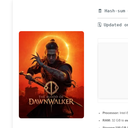
🧾 Hash-sum
🗓 Updated o
Processor:
Intel 
RAM:
32 GB to
av
Storage:
100 GB
f