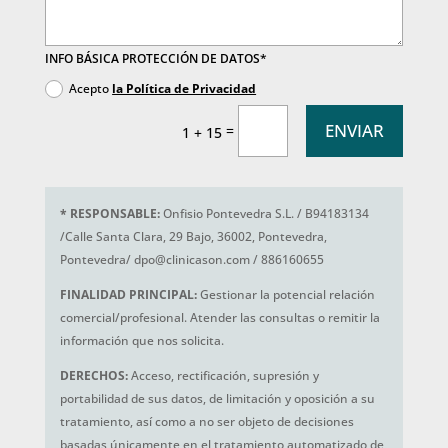
INFO BÁSICA PROTECCIÓN DE DATOS*
Acepto
la Política de Privacidad
ENVIAR
=
1 + 15
*
RESPONSABLE:
Onfisio Pontevedra S.L. / B94183134
/Calle Santa Clara, 29 Bajo, 36002, Pontevedra,
Pontevedra/ dpo@clinicason.com / 886160655
FINALIDAD PRINCIPAL:
Gestionar la potencial relación
comercial/profesional. Atender las consultas o remitir la
información que nos solicita.
DERECHOS:
Acceso, rectificación, supresión y
portabilidad de sus datos, de limitación y oposición a su
tratamiento, así como a no ser objeto de decisiones
basadas únicamente en el tratamiento automatizado de