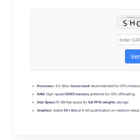
Ver
Processor:
4.0 GHz+
boost clock
recommended for CPU inferen
RAM:
high-speed
DDR5 memory
preferred for CPU offloading
Disk Space:
70 GB free space for
full FP16 weights
storage
Graphics:
stable
30+ tk/s
at 4-bit quantization on medium setup