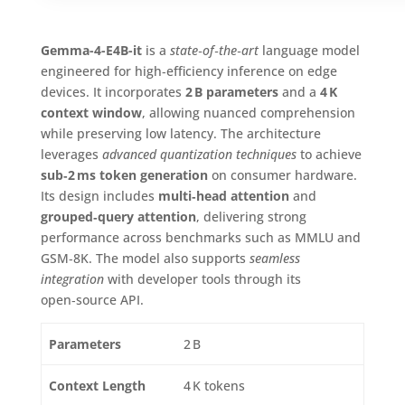
Gemma-4-E4B-it
is a
state‑of‑the‑art
language model
engineered for high‑efficiency inference on edge
devices. It incorporates
2 B parameters
and a
4 K
context window
, allowing nuanced comprehension
while preserving low latency. The architecture
leverages
advanced quantization techniques
to achieve
sub‑2 ms token generation
on consumer hardware.
Its design includes
multi‑head attention
and
grouped‑query attention
, delivering strong
performance across benchmarks such as MMLU and
GSM‑8K. The model also supports
seamless
integration
with developer tools through its
open‑source API.
Parameters
2 B
Context Length
4 K tokens