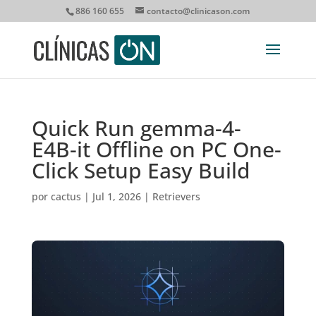
886 160 655
contacto@clinicason.com
Quick Run gemma-4-
E4B-it Offline on PC One-
Click Setup Easy Build
por
cactus
|
Jul 1, 2026
|
Retrievers