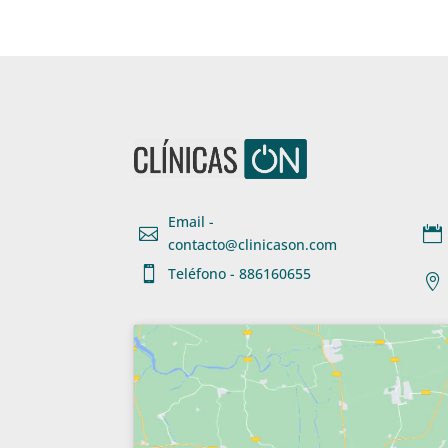
Email -


contacto@clinicason.com

Teléfono - 886160655
