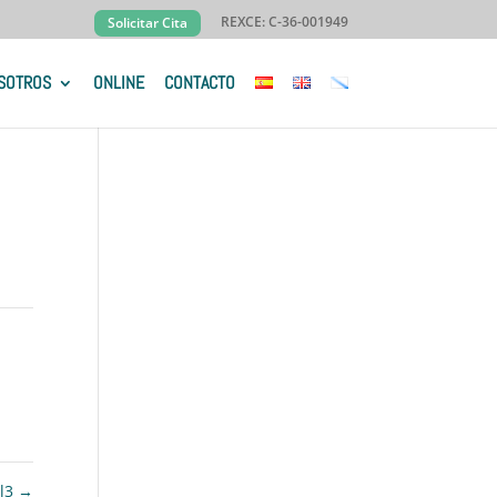
REXCE: C-36-001949
Solicitar Cita
SOTROS
ONLINE
CONTACTO
el3
→