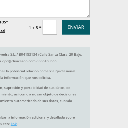
ATOS*
ENVIAR
=
1 + 8
dad
vedra S.L. / B94183134 /Calle Santa Clara, 29 Bajo,
/ dpo@clinicason.com / 886160655
nar la potencial relación comercial/profesional.
la información que nos solicita.
ón, supresión y portabilidad de sus datos, de
tamiento, así como a no ser objeto de decisiones
amiento automatizado de sus datos, cuando
tar la información adicional y detallada sobre
en este
link
.