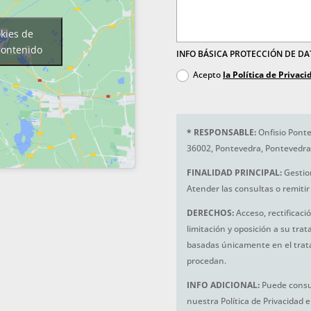
okies de
contenido
INFO BÁSICA PROTECCIÓN DE D
Acepto
la Política de Privaci
*
RESPONSABLE:
Onfisio Ponte
36002, Pontevedra, Pontevedra
FINALIDAD PRINCIPAL:
Gestio
Atender las consultas o remitir 
DERECHOS:
Acceso, rectificaci
limitación y oposición a su tra
basadas únicamente en el trat
procedan.
INFO ADICIONAL:
Puede consul
nuestra Política de Privacidad 