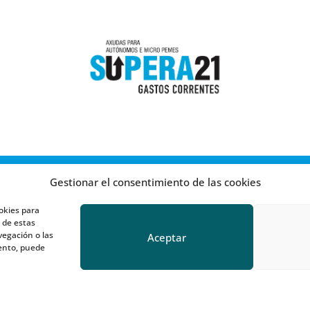
Gestionar el consentimiento de las cookies
okies para
 de estas
egación o las
Aceptar
iento, puede
TÉRMINOS Y CONDICIONES DE COMPRA
POLÍTICA DE COOKIES
Diseño y desarrollo:
CactusDigital
| OnFisio®2023