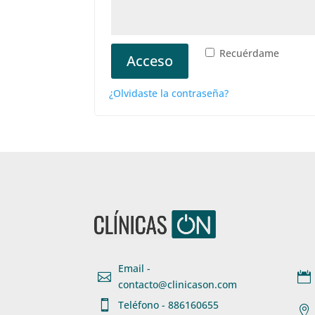
Recuérdame
Acceso
¿Olvidaste la contraseña?
Email -


contacto@clinicason.com

Teléfono - 886160655
