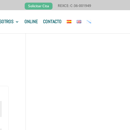
REXCE: C-36-001949
Solicitar Cita
SOTROS
ONLINE
CONTACTO