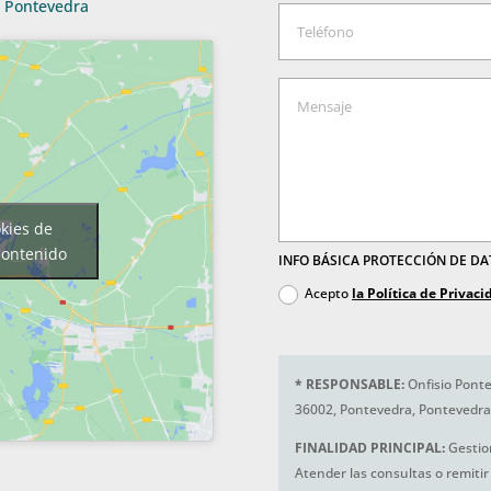
Pontevedra
okies de
contenido
INFO BÁSICA PROTECCIÓN DE D
Acepto
la Política de Privaci
*
RESPONSABLE:
Onfisio Ponte
36002, Pontevedra, Pontevedra
FINALIDAD PRINCIPAL:
Gestio
Atender las consultas o remitir 