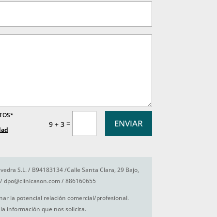
ATOS*
ENVIAR
=
9 + 3
dad
vedra S.L. / B94183134 /Calle Santa Clara, 29 Bajo,
/ dpo@clinicason.com / 886160655
nar la potencial relación comercial/profesional.
la información que nos solicita.