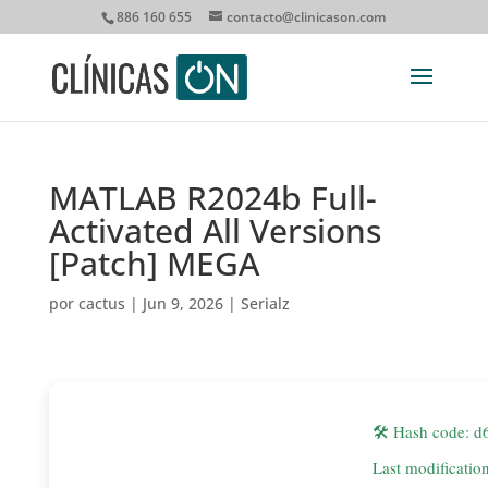
886 160 655
contacto@clinicason.com
MATLAB R2024b Full-
Activated All Versions
[Patch] MEGA
por
cactus
|
Jun 9, 2026
|
Serialz
🛠 Hash code: 
Last modificatio