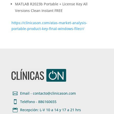
MATLAB R2023b Portable + License Key All
Versions Clean Instant FREE
https://clinicason.com/atas-market-analysis-
portable-product-key-final-windows-filecr/

Email - contacto@clinicason.com

Teléfono - 886160655

Recepción: L-V 10 a 14 y 17 a 21 hrs