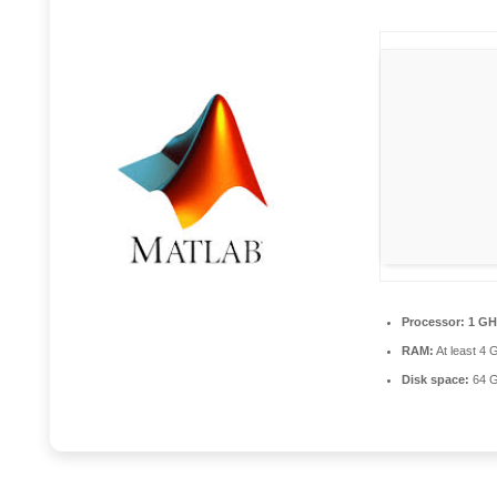
Processor:
1 GH
RAM:
At least 4 
Disk space:
64 G