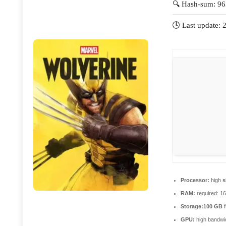
🔍 Hash-sum: 9
🕓 Last update: 
Processor:
high
s
RAM:
required: 1
Storage:
100 GB
f
GPU:
high bandwi