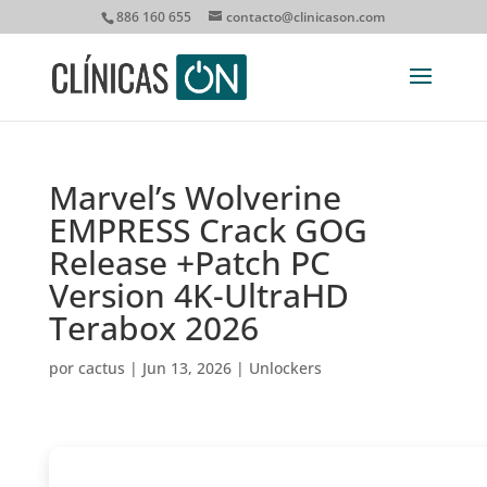
886 160 655
contacto@clinicason.com
Marvel’s Wolverine
EMPRESS Crack GOG
Release +Patch PC
Version 4K-UltraHD
Terabox 2026
por
cactus
|
Jun 13, 2026
|
Unlockers