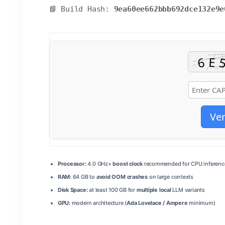
📘 Build Hash:
9ea60ee662bbb692dce132e9e
Ver
Processor:
4.0 GHz+
boost clock
recommended for CPU inferenc
RAM:
64 GB to
avoid OOM crashes
on large contexts
Disk Space:
at least 100 GB for
multiple local
LLM variants
GPU:
modern architecture (
Ada Lovelace / Ampere
minimum)