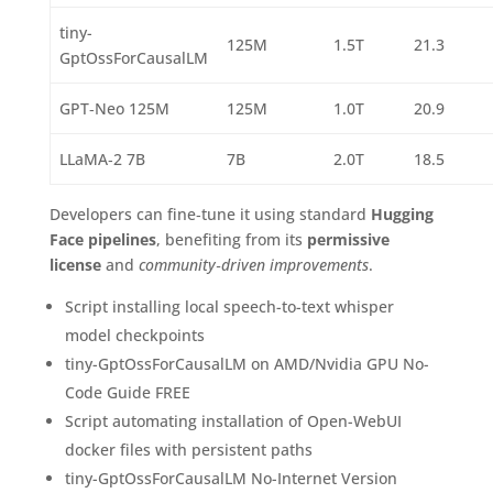
tiny-
125M
1.5T
21.3
GptOssForCausalLM
GPT‑Neo 125M
125M
1.0T
20.9
LLaMA‑2 7B
7B
2.0T
18.5
Developers can fine‑tune it using standard
Hugging
Face pipelines
, benefiting from its
permissive
license
and
community‑driven improvements
.
Script installing local speech-to-text whisper
model checkpoints
tiny-GptOssForCausalLM on AMD/Nvidia GPU No-
Code Guide FREE
Script automating installation of Open-WebUI
docker files with persistent paths
tiny-GptOssForCausalLM No-Internet Version