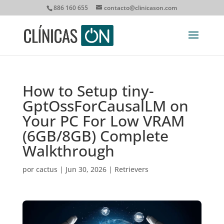
886 160 655
contacto@clinicason.com
How to Setup tiny-
GptOssForCausalLM on
Your PC For Low VRAM
(6GB/8GB) Complete
Walkthrough
por
cactus
|
Jun 30, 2026
|
Retrievers