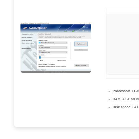
Processor:
1 GH
RAM:
4 GB for k
Disk space:
64 GB