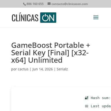
886 160 655
contacto@clinicason.com
GameBoost Portable +
Serial Key [Final] [x32-
x64] Unlimited
por
cactus
|
Jun 14, 2026
|
Serialz
🔐 Hash sum
📅 Last upd