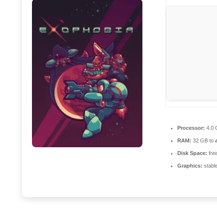
Processor:
4.0
RAM:
32 GB to
Disk Space:
fre
Graphics:
stabl