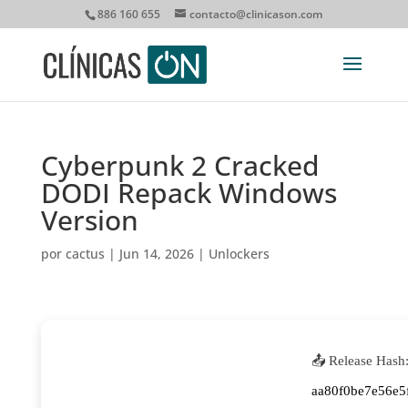
886 160 655
contacto@clinicason.com
Cyberpunk 2 Cracked
DODI Repack Windows
Version
por
cactus
|
Jun 14, 2026
|
Unlockers
📤 Release Hash
aa80f0be7e56e5