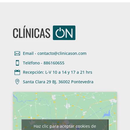

Email - contacto@clinicason.com

Teléfono - 886160655

Recepción: L-V 10 a 14 y 17 a 21 hrs

Santa Clara 29 BJ, 36002 Pontevedra
Haz clic para aceptar cookies de