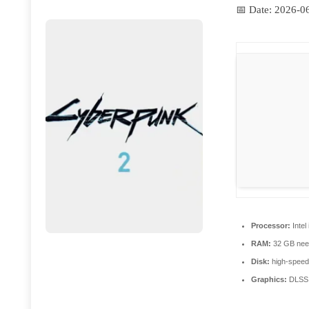
📅 Date:
2026-0
Processor:
Intel
RAM:
32 GB nee
Disk:
high-spee
Graphics:
DLSS 