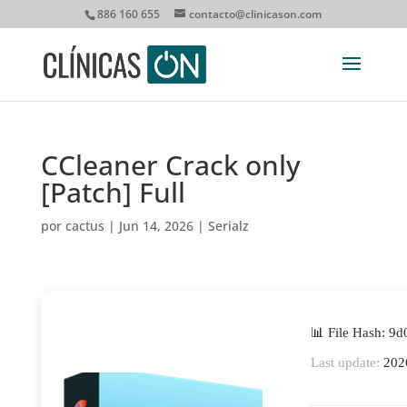
886 160 655
contacto@clinicason.com
CCleaner Crack only
[Patch] Full
por
cactus
|
Jun 14, 2026
|
Serialz
📊 File Hash: 
Last update:
202