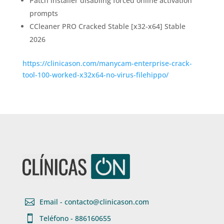
Patch installer disabling forced online activation
prompts
CCleaner PRO Cracked Stable [x32-x64] Stable
2026
https://clinicason.com/manycam-enterprise-crack-
tool-100-worked-x32x64-no-virus-filehippo/

Email - contacto@clinicason.com

Teléfono - 886160655