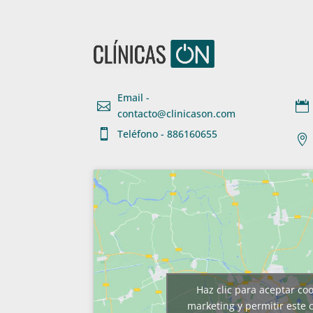
Email -


contacto@clinicason.com

Teléfono - 886160655

Haz clic para aceptar co
marketing y permitir este 