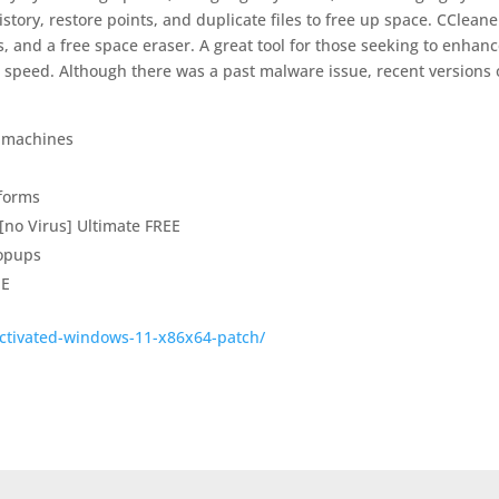
istory, restore points, and duplicate files to free up space. CCleane
ps, and a free space eraser. A great tool for those seeking to enhan
 speed. Although there was a past malware issue, recent versions 
d machines
tforms
[no Virus] Ultimate FREE
popups
EE
eactivated-windows-11-x86x64-patch/