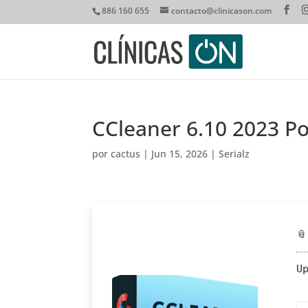
886 160 655
contacto@clinicason.com
CCleaner 6.10 2023 P
por
cactus
|
Jun 15, 2026
|
Serialz

U