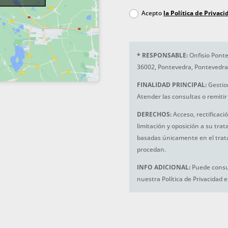
Acepto
la Política de Privaci
*
RESPONSABLE:
Onfisio Ponte
36002, Pontevedra, Pontevedra
FINALIDAD PRINCIPAL:
Gestio
Atender las consultas o remitir 
DERECHOS:
Acceso, rectificaci
limitación y oposición a su tra
basadas únicamente en el trat
procedan.
INFO ADICIONAL:
Puede consul
nuestra Política de Privacidad 