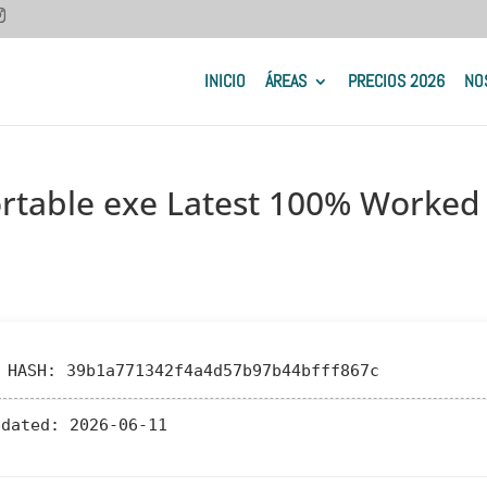
INICIO
ÁREAS
PRECIOS 2026
NO
ortable exe Latest 100% Worked
 HASH: 39b1a771342f4a4d57b97b44bfff867c
pdated:
2026-06-11