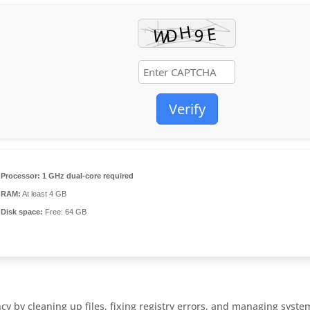
Verify
Processor:
1 GHz dual-core required
RAM:
At least 4 GB
Disk space:
Free: 64 GB
ncy by cleaning up files, fixing registry errors, and managing syste