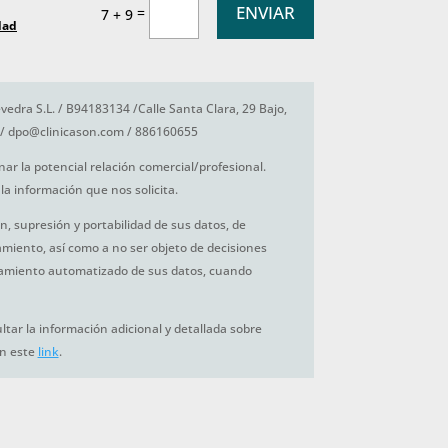
ENVIAR
=
7 + 9
dad
vedra S.L. / B94183134 /Calle Santa Clara, 29 Bajo,
/ dpo@clinicason.com / 886160655
nar la potencial relación comercial/profesional.
la información que nos solicita.
ón, supresión y portabilidad de sus datos, de
tamiento, así como a no ser objeto de decisiones
amiento automatizado de sus datos, cuando
tar la información adicional y detallada sobre
en este
link
.